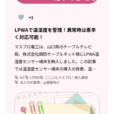
+1
LPWAで温湿度を管理！異常時は素早
く対応可能！
マスプロ電工は、山口県のケーブルテレビ
局、株式会社周防ケーブルネット様にLPWA温
湿度センサー端末を納入しました。この記事
では温湿度センサー端末の導入の背景、温湿
度センサー端末の特長、効果についてご紹介
IoT
LPWA
ここにもマスプロ！導入事例
法人のお客様・上級者向け
します。