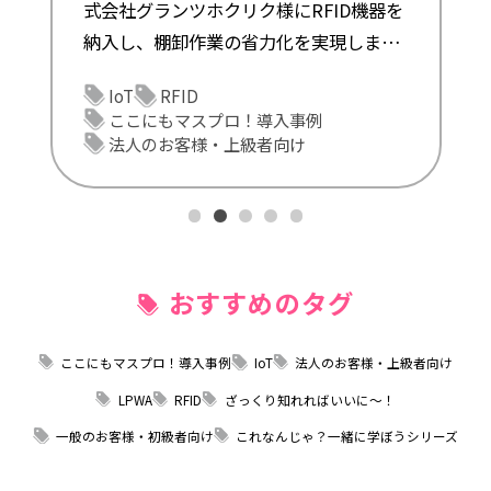
では、RFIDとは？RFID
入の背景、システム
IoT
RFID
いて簡単に解説します。
ついて紹介します。
これなんじゃ？一緒に学
！導入事例
級者向け
ざっくり知れればいいに
一般のお客様・初級者向
今さら聞きにくい用語に
おすすめのタグ
ここにもマスプロ！導入事例
IoT
法人のお客様・上級者向け
LPWA
RFID
ざっくり知れればいいに～！
一般のお客様・初級者向け
これなんじゃ？一緒に学ぼうシリーズ