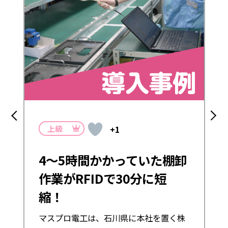
+1
初級
+15
かっていた棚卸
RFIDとは？UHF
で30分に短
特長や効果を簡
RFIDってなんの技術か
川県に本社を置く株
RFIDは、実は私たちの
リク様にRFID機器を
で使われている技術なん
省力化を実現しまし