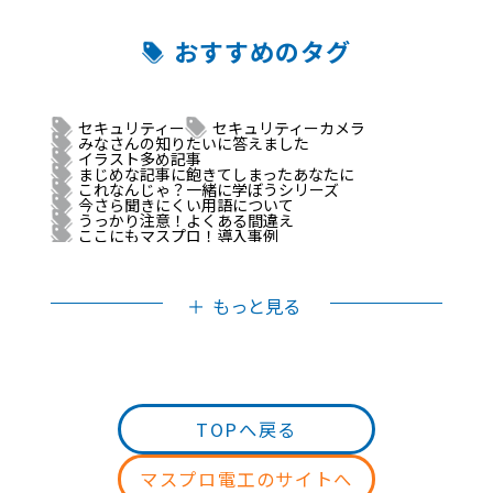
おすすめのタグ
セキュリティー
セキュリティーカメラ
みなさんの知りたいに答えました
イラスト多め記事
まじめな記事に飽きてしまったあなたに
これなんじゃ？一緒に学ぼうシリーズ
今さら聞きにくい用語について
うっかり注意！よくある間違え
ここにもマスプロ！導入事例
頑張って書いたから読んで
知っててよかった！便利機能
張り切って紹介しちゃうよん
使ってみた
ざっくり知れればいいに～！
動画あり
もっと見る
法人のお客様・上級者向け
一般のお客様・初級者向け
TOPへ戻る
マスプロ電工のサイトへ