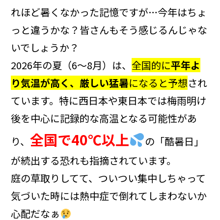
れほど暑くなかった記憶ですが…今年はちょ
っと違うかな？皆さんもそう感じるんじゃな
いでしょうか？
2026年の夏（6〜8月）は、
全国的に
平年よ
り気温が高く、厳しい猛暑
になると予想
され
ています。特に西日本や東日本では梅雨明け
後を中心に記録的な高温となる可能性があ
全国で40℃以上
り、
の「酷暑日」
が続出する恐れも指摘されています。
庭の草取りしてて、ついつい集中しちゃって
気づいた時には熱中症で倒れてしまわないか
心配だなぁ