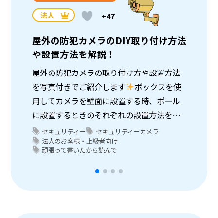
法人
法
+47
屋外の防犯カメラのDIY取り付け方法
大変
や設置方法を解説！
付け
屋外の防犯カメラの取り付け方や設置方法
古く
を写真付きでご紹介します
ボックスを使
けど
用してカメラを壁面に設置する時、ポール
額に
に設置するときのそれぞれの設置方法を解
な？
説します。DIYで設置を検討されている方必
があ
セキュリティー
セキュリティーカメラ
ざ
法人のお客様・上級者向け
セ
見の記事です
頑張って書いたから読んで
法