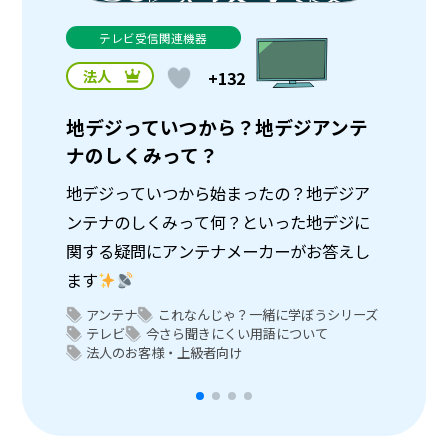
テレビ受信関連機器
法人
法
+132
地デジっていつから？地デジアンテ
パラ
ナのしくみって？
いて
地デジっていつから始まったの？地デジア
パラ
ンテナのしくみって何？といった地デジに
かせ
関する疑問にアンテナメーカーがお答えし
アン
ます
ラア
ンテ
アンテナ
これなんじゃ？一緒に学ぼうシリーズ
ア
テレビ
今さら聞きにくい用語について
テ
法人のお客様・上級者向け
法
頑