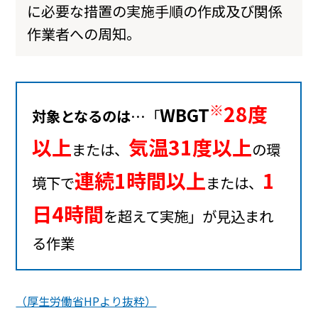
に必要な措置の実施手順の作成及び関係
作業者への周知。
※
28度
WBGT
対象となるのは
…「
以上
気温31度以上
または、
の環
連続1時間以上
1
境下で
または、
日4時間
を超えて実施」が見込まれ
る作業
（厚生労働省HPより抜粋）