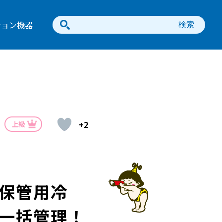
ション機器
+2
上級
保管用冷
一括管理！