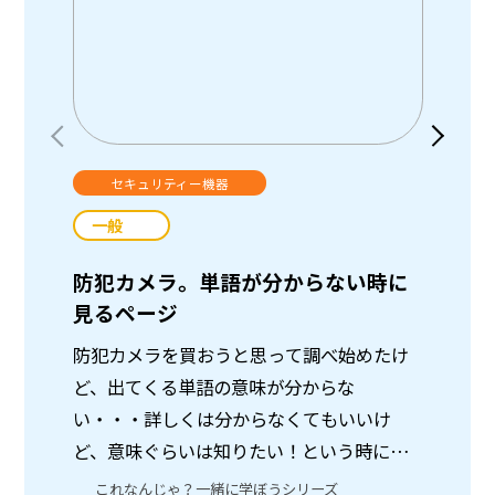
セキュリティー機器
一般
一
防犯カメラ。単語が分からない時に
ホー
見るページ
ヤレ
防犯カメラを買おうと思って調べ始めたけ
ホー
ど、出てくる単語の意味が分からな
ワイヤ
い・・・詳しくは分からなくてもいいけ
質っ
ど、意味ぐらいは知りたい！という時にみ
した
てください。
像を
これなんじゃ？一緒に学ぼうシリーズ
イ