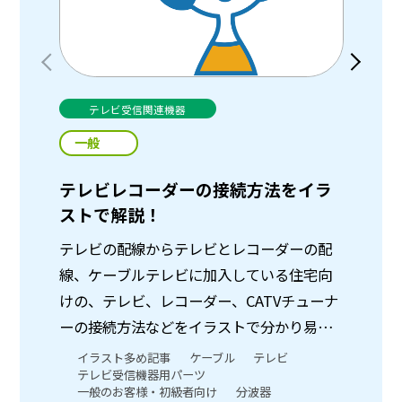
テレビ受信関連機器
一般
一
テレビレコーダーの接続方法をイラ
「E
ストで解説！
レビ
テレビの配線からテレビとレコーダーの配
最近
線、ケーブルテレビに加入している住宅向
ね。
けの、テレビ、レコーダー、CATVチューナ
のテレ
ーの接続方法などをイラストで分かり易く
起こ
紹介します✨
た？
イラスト多め記事
ケーブル
テレビ
ア
テレビ受信機器用パーツ
ざ
まし
一般のお客様・初級者向け
分波器
テ