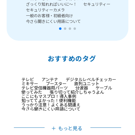
ざっくり知れればいいに～！
セキュリティー
セ
セキュリティーカメラ
一
一般のお客様・初級者向け
動
今さら聞きにくい用語について
おすすめのタグ
テレビ
アンテナ
デジタルレベルチェッカー
ミキサー
ブースター
直列ユニット
テレビ受信機器用パーツ
分波器
ケーブル
使ってみた
張り切って紹介しちゃうよん
ここにもマスプロ！導入事例
知っててよかった！便利機能
うっかり注意！よくある間違え
今さら聞きにくい用語について
これなんじゃ？一緒に学ぼうシリーズ
まじめな記事に飽きてしまったあなたに
イラスト多め記事
みなさんの知りたいに答えました
もっと見る
ざっくり知れればいいに～！
テレビ受信について
分配器・分岐器
動画あり